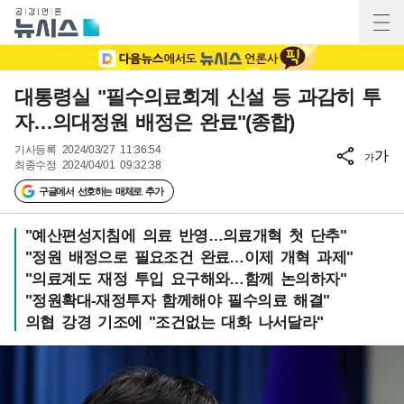
대통령실 "필수의료회계 신설 등 과감히 투
자…의대정원 배정은 완료"(종합)
기사등록
2024/03/27 11:36:54
가
가
최종수정
2024/04/01 09:32:38
구글에서 선호하는 매체로 추가
"예산편성지침에 의료 반영…의료개혁 첫 단추"
"정원 배정으로 필요조건 완료…이제 개혁 과제"
"의료계도 재정 투입 요구해와…함께 논의하자"
"정원확대-재정투자 함께해야 필수의료 해결"
의협 강경 기조에 "조건없는 대화 나서달라"