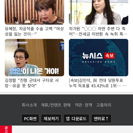
유혜정, 자궁적출 수술 고백 "여성
차가원 "○○○ 까면 주변 다 죽
성을 잃는 것이…"
어"…전세금 미반환 속 녹취 폭로
파장
김정렬 "친형 군대서 구타로 사
[속보]김민석, 與 전대 당원투표
망…유골 못 찾아"
누적 득표율 45.42%로 1위… 정
청래 44.56%
회사소개
제휴/컨텐츠 판매
약관·정책
고충처리
PC화면
제보하기
앱 다운로드
맨위로↑
광
COPYRIGHTⓒ
NEWSIS
ALL RIGHTS RESERVED.
고