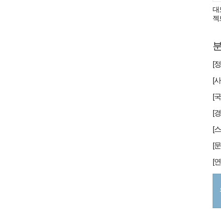
대
젝
분
[