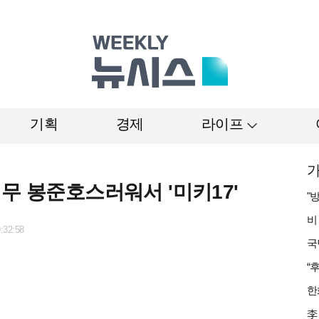
기획
경제
라이프
가
무 봉준호스러워서 '미키17'
:32:58