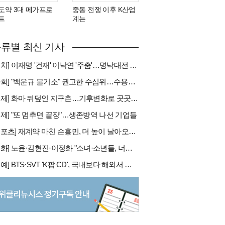
도약 3대 메가프로
중동 전쟁 이후 K산업
트
계는
류별 최신 기사
[정치] 이재명 '건재' 이낙연 '주춤'…명낙대전 불안한 휴전
[사회] "백운규 불기소" 권고한 수심위…수용땐 줄소송 피할듯
[국제] 화마 뒤덮인 지구촌…기후변화로 곳곳 대형 화재
경제] "또 멈추면 끝장"…생존방역 나선 기업들
[스포츠] 재계약 마친 손흥민, 더 높이 날아오를까
[문화] 노윤·김현진·이정화 "소녀·소년들, 너희는 혼자가 아니야"
[연예] BTS·SVT 'K팝 CD', 국내보다 해외서 더 팔린다 왜?