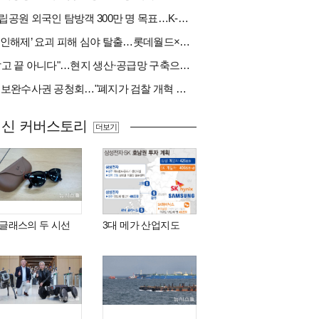
국립공원 외국인 탐방객 300만 명 목표…K-트레킹 키운다
‘봉인해제’ 요괴 피해 심야 탈출…롯데월드×당근
"팔고 끝 아니다"…현지 생산·공급망 구축으로 글로벌 진입장벽 돌파[다시 나는 K방산②]
與 보완수사권 공청회…"폐지가 검찰 개혁 아냐" vs "보완수사권은 전면 재수사권"(종합)
최신 커버스토리
더보기
I 글래스의 두 시선
3대 메가 산업지도