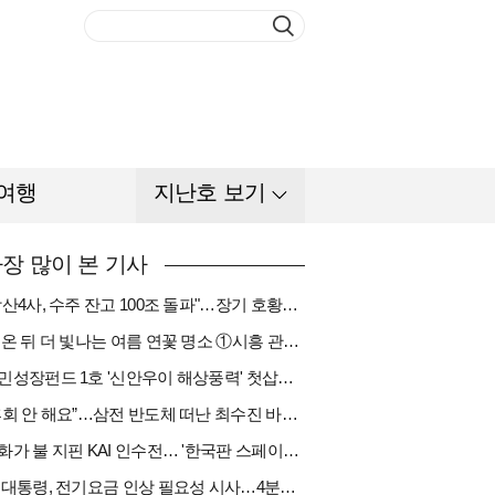
여행
지난호 보기
장 많이 본 기사
"방산4사, 수주 잔고 100조 돌파"…장기 호황기 들어섰다[다시 나는 K방산①]
비 온 뒤 더 빛나는 여름 연꽃 명소 ①시흥 관곡지
국민성장펀드 1호 '신안우이 해상풍력' 첫삽…바람소득 시동[하반기 에너지②]
“후회 안 해요”…삼전 반도체 떠난 최수진 바텐더의 ‘피어오름’[피플]
한화가 불 지핀 KAI 인수전… '한국판 스페이스X' 탄생 촉각[다시 나는 K방산③]
李 대통령, 전기요금 인상 필요성 시사…4분기엔 오를까