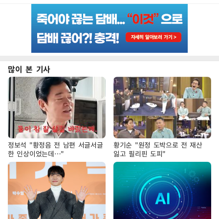
많이 본 기사
정보석 "황정음 전 남편 서글서글
황기순 "원정 도박으로 전 재산
한 인상이었는데…"
잃고 필리핀 도피"