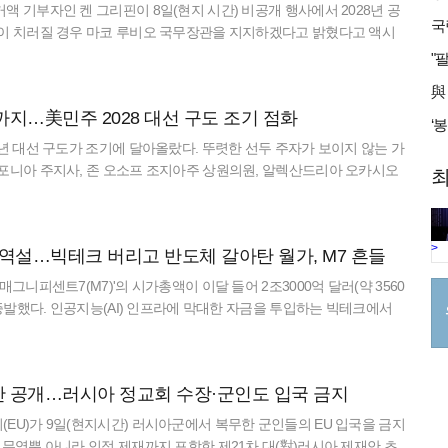
있다. ◆5대 TF, 외부 전문가 3명씩…전 영란은행 총재·노벨상 수상자
액 기부자인 켄 그리핀이 8일(현지 시간) 비공개 행사에서 2028년 공
준의 커뮤니케이션 ▲대차대조표 ▲데이터 ▲생산성 및 고용 ▲인플레이
선이 치러질 경우 마코 루비오 국무장관을 지지하겠다고 밝혔다고 액시
구성된다. 각 TF는 3명의 외부 자문위원이 이끈다. 커뮤니케이션 TF는
리핀은 이날 미국 아이다호주 선밸리에서 열린 투자회사 앨런 앤드 컴
빈 킹을 비롯해 뉴욕 연방준비은행 출신 피터 R. 피셔, 전 브라질 중앙
에서 앤드루 로스 소킨과의 대담 도중 2028년 공화당 대선 경선에서
 프라가 등이 지휘한다. 이들은 '포워드 가이던스(선제 안내)' 등 워시
밴스 부통령 가운데 누구를 지지하겠느냐는 질문을 받고 루비오를 선택
준의 소통 방식 전반을 검토할 예정이다. 대차대조표 TF는 버락 오바마
까지…美민주 2028 대선 구도 조기 점화
억만장자 투자자이자 헤지펀드 시타델의 창업자인 그리핀은 과거에도 루
런 다이넨, 전 인도 중앙은행 총재 라구람 라잔 등이 맡는다. 워시 의장
로, 2016년 공화당 대선 경선 당시에도 그의 캠프에 기부금을 지원한
8년 대선 구도가 조기에 달아올랐다. 뚜렷한 선두 주자가 보이지 않는 가
정책이 오히려 자산 시장의 양극화를 야기했다고 비판해 온 만큼, 현행
에서도 루비오가 대선에 출마할 경우 자신이 지원에 나설 것임을 시사한
포니아 주지사, 존 오소프 조지아주 상원의원, 알렉산드리아 오카시오
최
익·제도적 함의 등을 분석할 계획이다. 생산성 및 고용 TF는 인공지능
리핀은 공화당 내 최대 후원자 가운데 한 명으로 꼽힌다. 그는 2024년
이 유력 주자로 거론됐다. 6일(현지시간) 미국 의회전문매체 더힐은
기술의 경제적 영향을 평가한다. 도널드 트럼프 미국 대통령 측근이자 암호
이상을 기부했으며, 당시 미국 전체 정치 후원자 가운데 다섯 번째로
, 선거 관계자들의 평가를 토대로 민주당 대선 주자군을 분석하며 7명
드리슨과 앤트로픽·마이크로소프트(MS) 출신 인사가 주도한다. 데이
으로 집계됐다. 이에 따라 루비오가 실제 대선 출마를 결정할 경우 그리
에서 앞서 있다고 보도했다. 가장 앞선 인물로는 뉴섬 주지사가 꼽혔다.
제 활동을 평가하는데 참고되는 자료를 검토할 계획으로, 전 월마트 임원
>
재정적으로 상당한 힘이 될 것으로 전망된다. 이번 발언은 공화당 내부
의 역설…빅테크 버리고 반도체 갈아탄 월가, M7 흔들
와 탄탄한 모금망을 갖춘 데다 도널드 트럼프 대통령과 정면으로 맞서
. 인플레이션 TF는 조지W. 부시 행정부 출신 그레고리 맨큐, 노벨상
등도 드러냈다는 평가다. 그리핀을 비롯한 전통적인 당 주류와 기업 친
지를 구축했다. 최근 부인 제니퍼 시벨 뉴섬과 함께 법무부 조사를 받
매그니피센트7(M7)'의 시가총액이 이달 들어 2조3000억 달러(약 3560
 등이 선두에 선다. 투자자문회사 에버코어ISI 부회장 크리슈나 구하
오를 선호하는 반면, 당내 반기득권 성향 인사들은 밴스를 차기 주자
려졌지만, 일부 민주당 인사들은 오히려 이 일이 트럼프와 맞서는 투사
상 증발했다. 인공지능(AI) 인프라에 막대한 자금을 투입하는 빅테크에서
T)에 "인상적인 외부 인사"라며 "비록 일부는 연준의 정통 노선과 다르
 형성되고 있다. 특히 밴스가 부통령으로서 미국의 해외 분쟁 개입에
있다고 봤다. 존 오소프 상원의원도 급부상했다. 올해 조지아주에서 재
체 기업으로 투자자금이 빠르게 이동한 영향이다. 30일(현지 시간) 파
 모든 이해집단이 신뢰할 만하다"고 분석했다. 연준은 "TF는 연준 직원들
 점도 이러한 지지 기반 형성에 영향을 미친 것으로 분석된다. 다만 루
그는 경합주에서 반복해 승리한 드문 민주당 정치인으로 위상이 크게 높
 따르면 엔비디아·메타·애플·마이크로소프트(MS)·알파벳·아마존·테슬
립적으로 운영되며, 증거에 기반한 분석을 수행하고, 솔직한 의견을 제
8년 대선에 출마할 경우 그의 판단을 존중하겠다는 입장을 밝힌 바 있으
세라는 젊은 나이와 뛰어난 영상 메시지 전달력도 강점으로 꼽힌다. 진보
6월 들어 10% 하락하며 1년여 만에 최악의 월간 성적을 기록할 것으로
위원회(FOMC)에 엄격한 분석 결과를 제출하는 임무를 맡을 계획"이
아직 공식적인 출마 의사를 밝히지는 않았다. 그리핀은 그동안 도널드 트
코르테스 연방 하원의원의 이름이 빠지지 않는다. 뉴욕시장 선거에서
재안 공개…러시아 정교회 수장·군인도 입국 금지
 기준으로도 3% 하락했다. 투자자들은 특히 메타·아마존·MS·알파벳
TF 권한은 자문 역할에 그친다. FOMC가 조사 결과에 따라 조치를 취
한 거리를 유지해 왔다. 그는 2022년 공화당이 "트럼프를 넘어 차세대
하는 등 당내 좌파의 영향력이 커지면서 그에게도 기회가 열렸다는 평
케일러'들이 AI 인프라 구축에 쏟아붓는 수천억 달러 규모의 투자가 최
트리트저널(WSJ)은 "역대 의장들이 FOMC 위원 몇 명에게 소통 방식
EU)가 9일(현지시간) 러시아군에서 복무한 군인들의 EU 입국을 금지
 주장했으며, 2024년 공화당 경선에서는 트럼프 대신 니키 헤일리 전
사회주의 성향 후보가 본선에서 승리할 수 있느냐는 의문은 여전히 남아
승을 정당화할 만큼 충분한 수익으로 이어질 수 있을지 의문을 제기하
지시했지만 큰 결과는 없었다"며 "TF의 성패는 단순히 보고서를 잘
·무역뿐 아니라 인적 제재까지 포함한 제21차 대(對)러시아 제재안 초