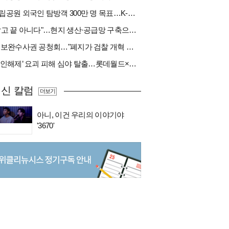
국립공원 외국인 탐방객 300만 명 목표…K-트레킹 키운다
"팔고 끝 아니다"…현지 생산·공급망 구축으로 글로벌 진입장벽 돌파[다시 나는 K방산②]
與 보완수사권 공청회…"폐지가 검찰 개혁 아냐" vs "보완수사권은 전면 재수사권"(종합)
‘봉인해제’ 요괴 피해 심야 탈출…롯데월드×당근
신 칼럼
더보기
아니, 이건 우리의 이야기야
'3670'