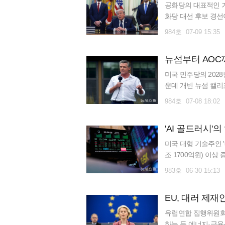
것이라고 시사한 바 
공화당의 대표적인 거
등 5대 TF는 ▲연
화당 대선 후보 경
션 프레임워크 등로 
오스가 보도했다. 그
984호 07-09 15:35
전 영란은행 총재 머
퍼니의 연례 콘퍼런스
은행 총재 아르미니오
루비오 장관과 JD 
의장이 비판해 온 연
뉴섬부터 AOC
했다고 전해졌다. 
전임 행정부 출신 캐
비오를 후원했던 인물
미국 민주당의 202
이 연준의 양적완화 
바 있다. 이번 행사
운데 개빈 뉴섬 캘리
대차대조표 체제의 편
것으로 알려졌다. 그
코르테스 하원의원 등
(AI) 등 새로운 
984호 07-08 18:02
선거에서만 1억달러 
당내 전략가와 후원자
화폐 투자자 마크 앤
많은 기부금을 낸 것
의 잠룡이 초반 경쟁
터 TF는 연준이 경
핀의 지지는 정치적·
'AI 골드러시'
그는 전국적 인지도
맥밀런 등이 총괄한다
의 잠재적인 계파 갈
는 정치인이라는 이미
미국 대형 기술주인 '
수상자 토머스 사전트
화적 후원자들은 루비
고 있다는 사실이 알
조 1700억원) 이
는 파이낸셜타임스(F
로 지지하는 분위기가
이미지를 강화할 수 
그 수혜를 입는 반도
지만, 시장·연준 등
신중한 입장을 보여온
983호 06-30 15:13
선에 성공할 경우, 
이낸셜타임스(FT)에
의 지원을 받지만 독
비오는 밴스가 202
아질 전망이다. 39
라로 구성된 M7은 
시하며, 연방공개시장
며, 두 사람 모두 
진영에서는 오카시오
EU, 대러 제
보인다. 올해 상반기
라고 설명했다. 다만 
럼프 대통령과도 일정
조란 맘다니가 승리
등 이른바 '하이퍼스
할 의무는 없다. 월스
유럽연합 집행위원회(
로 나아가야 한다"고
가다. 다만 민주당 
근 수년간의 주가 상
개선안을 제안하도록 
하는 등 에너지·금융