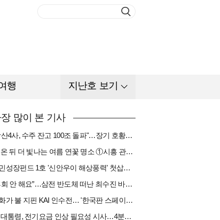
여행
지난호 보기
장 많이 본 기사
"방산4사, 수주 잔고 100조 돌파"…장기 호황기 들어섰다[다시 나는 K방산①]
비 온 뒤 더 빛나는 여름 연꽃 명소 ①시흥 관곡지
국민성장펀드 1호 '신안우이 해상풍력' 첫삽…바람소득 시동[하반기 에너지②]
“후회 안 해요”…삼전 반도체 떠난 최수진 바텐더의 ‘피어오름’[피플]
한화가 불 지핀 KAI 인수전… '한국판 스페이스X' 탄생 촉각[다시 나는 K방산③]
李 대통령, 전기요금 인상 필요성 시사…4분기엔 오를까