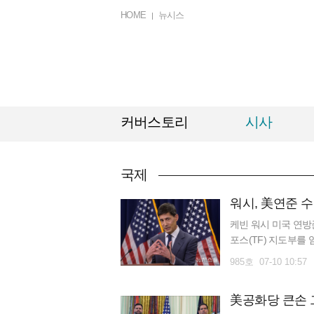
HOME
뉴시스
커버스토리
시사
국제
워시, 美연준 수
케빈 워시 미국 연방
포스(TF) 지도부를 
발탁했다. 워시 의장은
985호 07-10 10:57
단과 방법, 분석 도
도부를 발표했다. 이
美공화당 큰손 그
것에 따른 것이다. 