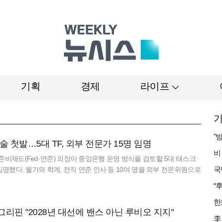
기획
경제
라이프
가
술 첫발…5대 TF, 외부 전문가 15명 임명
준비제도(Fed·연준) 의장이 중앙은행 운영 방식을 검토할 5대 태스크
임명했다. 월가와 학계, 전직 연준 인사 등 10여 명을 외부 전문위원으로
 9일(현지 시간) 연준 홈페이지를 통해 "각 TF는 정책 결정자들의 수
구 및 정책 접근 방식을 개선할 수 있는지 신중히 검토할 예정"이라며 지
번 발표는 워시 의장이 지난달 첫 기자회견에서 '연준 대수술'을 예고한
리핀 "2028년 대선에 밴스 아닌 루비오 지지"
구체적인 시한은 공개되지 않았으나, 워시 의장은 올해 안에 변화가 있을