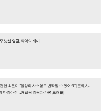
주 낯선 얼굴, 악역의 재미
'짧은소설' 도전한 최은미 "일상의 사소함도 반짝일 수 있어요" [문화人터뷰]
의 마리아주…캐딜락 리릭과 가평[드래블]