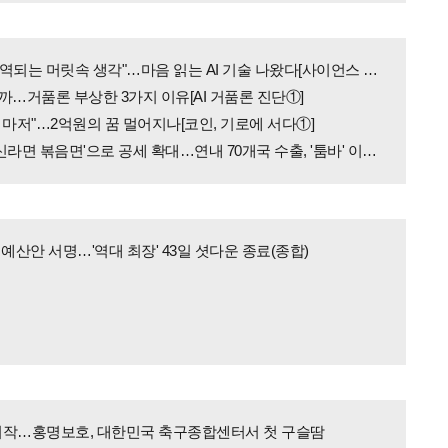
"텍스트로 번역되는 머릿속 생각"…마음 읽는 AI 기술 나왔다[사이언스 PICK]
까…거품론 부상한 3가지 이유[AI 거품론 진단①]
 마저"…2억원의 꿈 멀어지나[코인, 기로에 서다①]
[현장] 농심 '신라면 볶음면'으로 공세 확대…연내 70개국 수출, '툼바' 이어 글로벌 공략
 예산안 서명…'역대 최장' 43일 셧다운 종료(종합)
 시작…홍명보호, 대한민국 축구종합센터서 첫 구슬땀