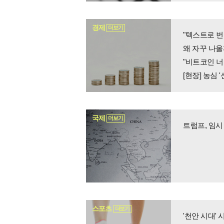
경제
더보기
왜 자꾸 나올
"비트코인 너
국제
더보기
트럼프, 임시
스포츠
더보기
'천안 시대'