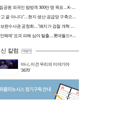
국립공원 외국인 탐방객 300만 명 목표…K-트레킹 키운다
"팔고 끝 아니다"…현지 생산·공급망 구축으로 글로벌 진입장벽 돌파[다시 나는 K방산②]
與 보완수사권 공청회…"폐지가 검찰 개혁 아냐" vs "보완수사권은 전면 재수사권"(종합)
‘봉인해제’ 요괴 피해 심야 탈출…롯데월드×당근
신 칼럼
더보기
아니, 이건 우리의 이야기야
'3670'