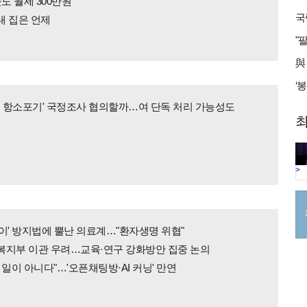
도 월세 300만원"
내 집은 언제
동 항소포기' 국정조사 협의할까…여 단독 처리 가능성도
최
>
이' 방지법에 뿔난 의료계…"환자생명 위협"
복지부 이관 우려…교육·연구 강화방안 집중 논의
 일이 아니다"…'오픈채팅방·AI 커닝' 만연