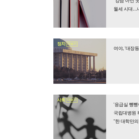
"강남 아닌 곳
월세 시대…
정치
더보기
여야, '대장
사회
더보기
'응급실 뺑뺑
국립대병원 
"한 대학만의