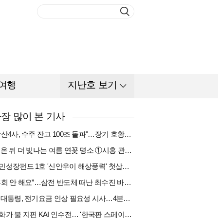
여행
지난호 보기
장 많이 본 기사
"방산4사, 수주 잔고 100조 돌파"…장기 호황기 들어섰다[다시 나는 K방산①]
비 온 뒤 더 빛나는 여름 연꽃 명소 ①시흥 관곡지
국민성장펀드 1호 '신안우이 해상풍력' 첫삽…바람소득 시동[하반기 에너지②]
“후회 안 해요”…삼전 반도체 떠난 최수진 바텐더의 ‘피어오름’[피플]
李 대통령, 전기요금 인상 필요성 시사…4분기엔 오를까
한화가 불 지핀 KAI 인수전… '한국판 스페이스X' 탄생 촉각[다시 나는 K방산③]