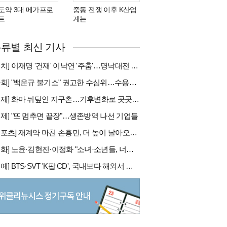
도약 3대 메가프로
중동 전쟁 이후 K산업
트
계는
류별 최신 기사
[정치] 이재명 '건재' 이낙연 '주춤'…명낙대전 불안한 휴전
[사회] "백운규 불기소" 권고한 수심위…수용땐 줄소송 피할듯
[국제] 화마 뒤덮인 지구촌…기후변화로 곳곳 대형 화재
경제] "또 멈추면 끝장"…생존방역 나선 기업들
[스포츠] 재계약 마친 손흥민, 더 높이 날아오를까
[문화] 노윤·김현진·이정화 "소녀·소년들, 너희는 혼자가 아니야"
[연예] BTS·SVT 'K팝 CD', 국내보다 해외서 더 팔린다 왜?