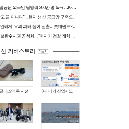
국립공원 외국인 탐방객 300만 명 목표…K-트레킹 키운다
"팔고 끝 아니다"…현지 생산·공급망 구축으로 글로벌 진입장벽 돌파[다시 나는 K방산②]
‘봉인해제’ 요괴 피해 심야 탈출…롯데월드×당근
與 보완수사권 공청회…"폐지가 검찰 개혁 아냐" vs "보완수사권은 전면 재수사권"(종합)
최신 커버스토리
더보기
I 글래스의 두 시선
3대 메가 산업지도