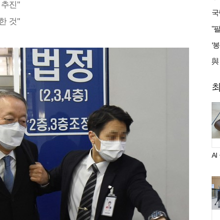
 추진"
한 것"
A