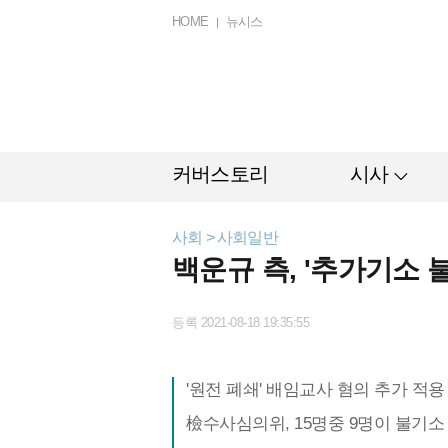
HOME
뉴시스
커버스토리
시사
사회 > 사회일반
백운규 측, '추가기소 
등록 2021-08-18 19:35:55
'원전 폐쇄' 배임교사 혐의 추가 적용
檢수사심의위, 15명중 9명이 불기소