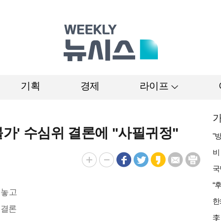
기획
경제
라이프
가
불가' 수심위 결론에 "사필귀정"
 놓고
 결론