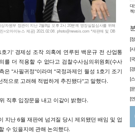
대
젝
통상자원부 장관이 지난 2월8일 오후 2시 20분께 영장실질심사를 위해
분
오마이뉴스 제공) 2021.02.08.
photo@newsis.com
*재판매 및 DB
성1호기' 경제성 조작 의혹에 연루된 백운규 전 산업통
의를 더 적용할 수 없다고 검찰수사심의위원회(수사
[
 측은 "사필귀정"이라며 "국정과제인 월성 1호기 조기
선적으로 고려해 적법하게 추진됐다"고 말했다.
의위 직후 입장문을 내고 이같이 밝혔다.
 지난 6월 재판에 넘겨질 당시 제외됐던 배임 및 업
할 수 있을지에 관해 논의했다.