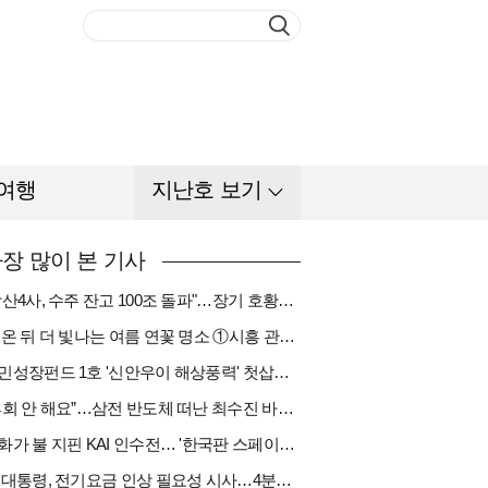
여행
지난호 보기
장 많이 본 기사
"방산4사, 수주 잔고 100조 돌파"…장기 호황기 들어섰다[다시 나는 K방산①]
비 온 뒤 더 빛나는 여름 연꽃 명소 ①시흥 관곡지
국민성장펀드 1호 '신안우이 해상풍력' 첫삽…바람소득 시동[하반기 에너지②]
“후회 안 해요”…삼전 반도체 떠난 최수진 바텐더의 ‘피어오름’[피플]
한화가 불 지핀 KAI 인수전… '한국판 스페이스X' 탄생 촉각[다시 나는 K방산③]
李 대통령, 전기요금 인상 필요성 시사…4분기엔 오를까