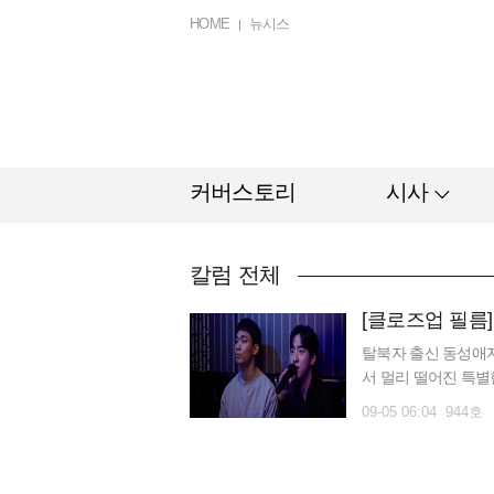
HOME
뉴시스
커버스토리
시사
칼럼 전체
[클로즈업 필름]
탈북자 출신 동성애자 
서 멀리 떨어진 특별
면 이 이야기엔 우리
09-05 06:04 944호