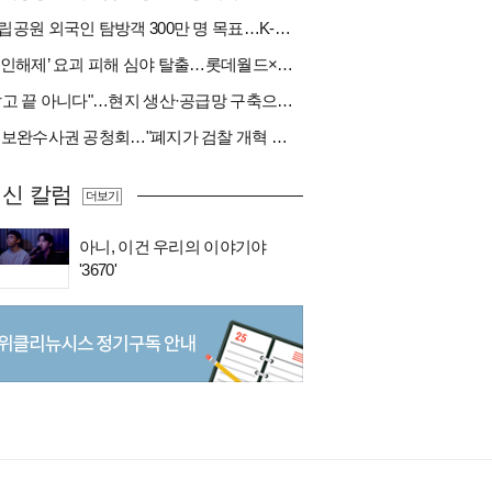
국립공원 외국인 탐방객 300만 명 목표…K-트레킹 키운다
‘봉인해제’ 요괴 피해 심야 탈출…롯데월드×당근
"팔고 끝 아니다"…현지 생산·공급망 구축으로 글로벌 진입장벽 돌파[다시 나는 K방산②]
與 보완수사권 공청회…"폐지가 검찰 개혁 아냐" vs "보완수사권은 전면 재수사권"(종합)
신 칼럼
더보기
아니, 이건 우리의 이야기야
'3670'