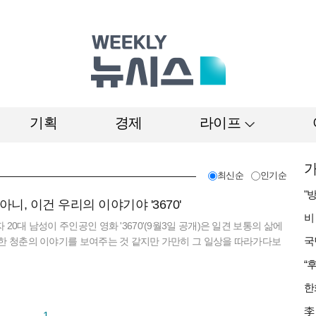
기획
경제
라이프
가
최신순
인기순
아니, 이건 우리의 이야기야 '3670'
20대 남성이 주인공인 영화 '3670'(9월3일 공개)은 일견 보통의 삶에
한 청춘의 이야기를 보여주는 것 같지만 가만히 그 일상을 따라가다보
와 밀접한 보통의 젊음이 있다. 새로운 세계에서, 내 정체성을
1