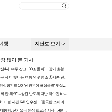
여행
지난호 보기
장 많이 본 기사
"방산4사, 수주 잔고 100조 돌파"…장기 호황기 들어섰다[다시 나는 K방산①]
비 온 뒤 더 빛나는 여름 연꽃 명소 ①시흥 관곡지
국민성장펀드 1호 '신안우이 해상풍력' 첫삽…바람소득 시동[하반기 에너지②]
“후회 안 해요”…삼전 반도체 떠난 최수진 바텐더의 ‘피어오름’[피플]
한화가 불 지핀 KAI 인수전… '한국판 스페이스X' 탄생 촉각[다시 나는 K방산③]
李 대통령, 전기요금 인상 필요성 시사…4분기엔 오를까