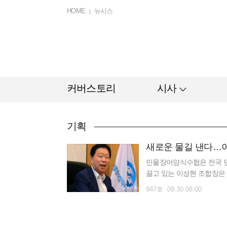
HOME
뉴시스
커버스토리
시사
기획
새로운 물길 낸다…
민물장어양식수협은 전국 민
끌고 있는 이성현 조합장은 2
재 제10대 조합장으로서 두
947호 09.30 08:00