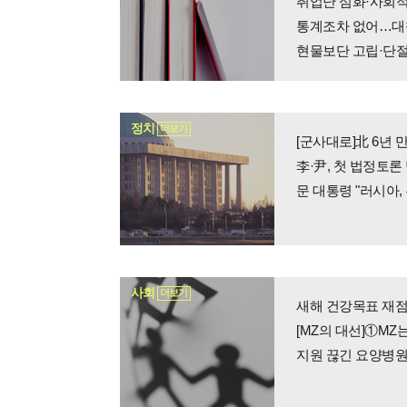
취업난 심화·사회적
통계조차 없어…대책
현물보단 고립·단절
정치
더보기
[군사대로]北 6년 
李·尹, 첫 법정토
문 대통령 "러시아
사회
더보기
새해 건강목표 재점
지원 끊긴 요양병원