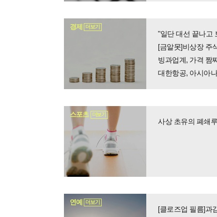
경제
더보기
"일단 대선 끝나고 
[금알못]비상장 주
빙과업계, 가격 짬
대한항공, 아시아나 
스포츠
더보기
사상 초유의 폐쇄루
연예
더보기
[클로즈업 필름]과