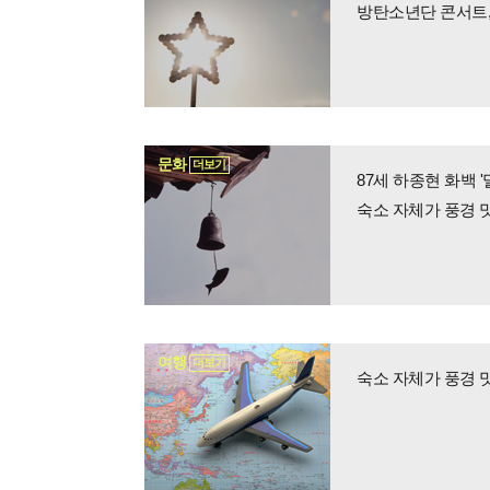
방탄소년단 콘서트,
문화
더보기
87세 하종현 화백 '
숙소 자체가 풍경 
여행
더보기
숙소 자체가 풍경 