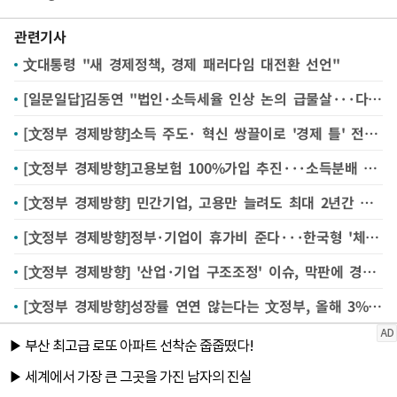
관련기사
文대통령 "새 경제정책, 경제 패러다임 대전환 선언"
[일문일답]김동연 "법인·소득세율 인상 논의 급물살···다음달 2일 세제개편안 발표"
[文정부 경제방향]소득 주도· 혁신 쌍끌이로 '경제 틀' 전환···저성장·양극화 넘는다
[文정부 경제방향]고용보험 100%가입 추진···소득분배 OECD 평균 수준으로
[文정부 경제방향] 민간기업, 고용만 늘려도 최대 2년간 세금감면
[文정부 경제방향]정부·기업이 휴가비 준다···한국형 '체크바캉스' 도입
[文정부 경제방향] '산업·기업 구조조정' 이슈, 막판에 경방 삽입···왜?
[文정부 경제방향]성장률 연연 않는다는 文정부, 올해 3% 전망 배경은?