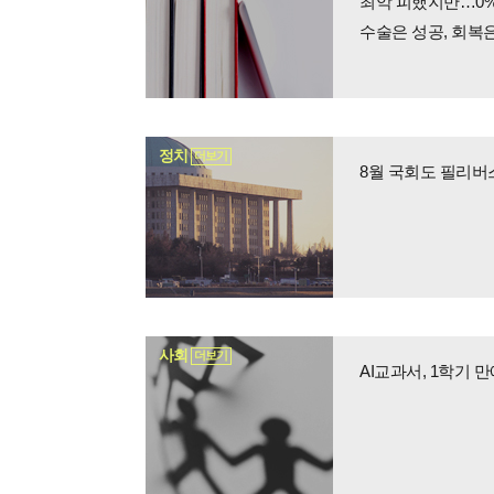
최악 피했지만…0%
수술은 성공, 회복
정치
더보기
8월 국회도 필리버
사회
더보기
AI교과서, 1학기 