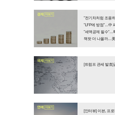
경제
더보기
"전기차처럼 조용하고
"LFP에 방점"…中
"세액공제 필수"…
잭팟 더 나올까…美 
국제
더보기
[트럼프 관세 발효
연예
더보기
[인터뷰] 이븐, 