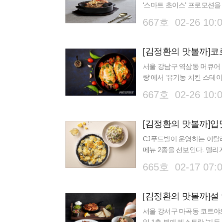
‘스마트 초이스’ 프로모션을 
원기 회복에 좋은 낙지 한 
667호 02-26 10:
[김정환의 맛볼까]코
서울 강남구 역삼동 머큐어 
랑'에서 ‘유기농 치킨 스테
중독성 있는 특별 소스와 함
667호 02-26 10:
CJ푸드빌이 운영하는 이탈리
메뉴 2종을 선보인다. 델리지
스는 이탈리아 밀라노 스타
665호 02-17 07:
서울 강서구 마곡동 코트야드