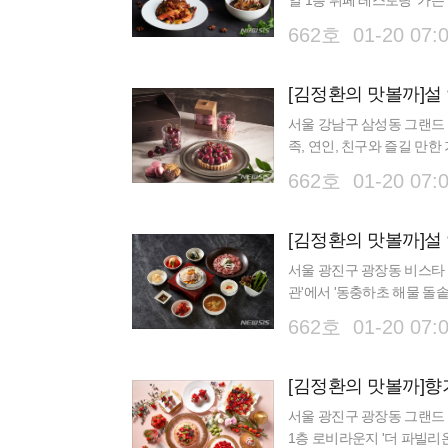
일 1층 뷔페 레스토랑 '가든 
낼 수 있도록 제철 식재료
662호 01-20 07:
서울 강남구 삼성동 그랜드
족, 연인, 친구와 즐길 만한
컨티넨탈 서울 파르나스는 2
662호 01-20 07:
[김정환의 맛볼까]설
서울 광진구 광장동 비스타 
관'에서 '동충하초 해물 돌
뿌리 채소와 제철 해산물을 
662호 01-20 07:
[김정환의 맛볼까]향
서울 광진구 광장동 그랜드 
1층 로비라운지 '더 파빌리온'에