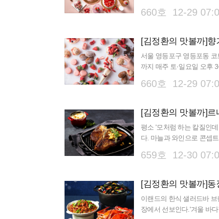
Strawberry)를 연다. 이
660호 12-29 07:
서울 영등포구 영등포동 코
까지 매주 토·일요일 오후 3~5
리 스트로베리'(Oh! Berry S
660호 12-29 07:
평소 '모처럼 하는 칼질인데
다. 마늘과 와인으로 콘셉
엠에프지코리아가 지난 7월
659호 12-30 07:
[김정환의 맛볼까]동
이랜드의 한식 샐러드바 브랜
장에서 선보인다.'겨울 바다'