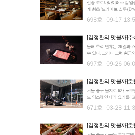
신종 코로나바이러스 감염증(
계 최초 '드라이브 스루'(Dr
(F&B) 업장 활성화에 나선
698호 09-17 13:
올해 추석 연휴는 28일과 2
수 있다. 그러나 그런 황금
그렇다. 신종 코로나바이러
697호 09-26 06:
서울 중구 을지로 6가 노보
드 익스체인지'의 요리를 '고메
디저트 등 30여 가지 메뉴 
671호 03-28 11:
[김정환의 맛볼까]
서울 중구 소공동 롯데호텔서