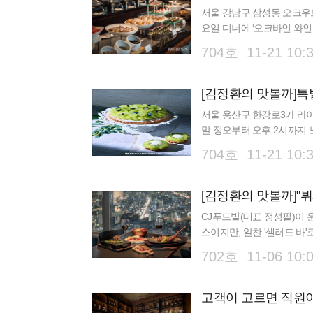
서울 강남구 삼성동 오크우드
요일 디너에 ‘오크바인 와인 
미엄 와인을 와인 섹션에서
704호 11-21 10:
서울 용산구 한강로3가 라
말 정오부터 오후 2시까지 노
캣 스튜디오'를 연다. '딸기
704호 11-21 10:
[김정환의 맛볼까]"뷔페
CJ푸드빌(대표 정성필)이 운
스이지만, 알찬 '샐러드 바
드다. 그랬던 이들이 올해 
702호 11-06 10:
고객이 고르면 직원이