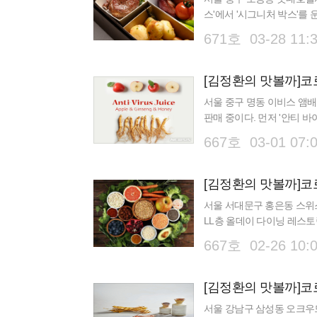
스'에서 '시그니처 박스'를
인기 메뉴들로 알차게 구성한
671호 03-28 11:
서울 중구 명동 이비스 앰배
판매 중이다. 먼저 '안티 바
즙으로 만든다. 달콤한 꿀을
667호 03-01 07:
서울 서대문구 홍은동 스위스
LL층 올데이 다이닝 레스토랑 
Sirtfood Salad bar) 
667호 02-26 10:
[김정환의 맛볼까]코
서울 강남구 삼성동 오크우드