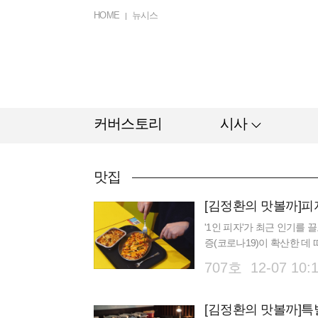
HOME
뉴시스
커버스토리
시사
맛집
[김정환의 맛볼까]
'1인 피자'가 최근 인기를 
증(코로나19)이 확산한 데 
받는 메뉴로 도약시킨 미국 
707호 12-07 10: