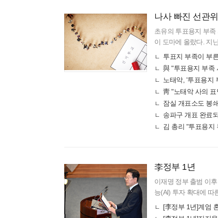
나사 빠진 선관
초유의 투표용지 부족
이 도마에 올랐다. 지난
투표를 하지 못한 채 
투표지 부족이 부
규정을 바꾸는
與 "투표용지 부족 
노태악, '투표용지 
靑 "노태악 사의 
잠실 개표소도 봉쇄…
송파구 개표 완료
김 총리 "투표용지
李정부 1년
이재명 정부 출범 이후
능(AI) 투자 확대에 
었다. 산업계는 통상 