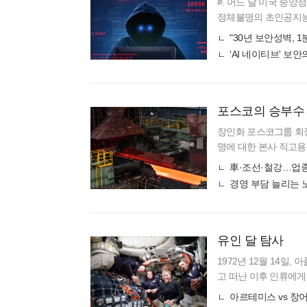
#. 어느 날 미국 중앙
정체불명의 초인공지능 
된 이 인공지능(AI)은
"30년 보안성벽, 
'AI 네이티브' 
포스코의 승부수
장인화 포스코그룹 회장이
명에 대한 본사 직고용
영 과제와 상생 기조가
車·조선·철강…업종별
직
경영 부담 늘리는 
유인 달 탐사
1972년 12월 14일
고 떠난 이후 인류에게 
멀어졌다. 그로부터 54
아르테미스 vs 창어