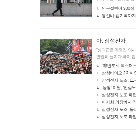
약계층의 부담이 커지고
인구절반이 900점
8월 기준
아, 삼성전자
"성과급은 경영진 의사
면밀히 들여다 봐야 합
업의 목적으로 삼을 지
"非반도체 엑소더스"
대표 변호
삼성바이오 2차파
삼성전자 노조, 11
'동행' 이탈, '전
삼성전자 노조 파업
삼성전자 노조, 울
삼성전자 노조 파업