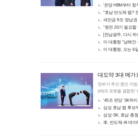
군공
새만금 9조·영남권
"원전 20기 필요할
[전남광주, 다시
이 대통령, 오는 
대도약 3대 메
정부가 추진 중인 지방
(AI)과 로봇을 결합한 '
있다. 이번 정부의 반