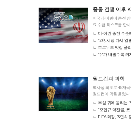
중동 전쟁 이후 
미국과 이란이 종전 양
료 수급 리스크를 한시
기화 시 타격이 우려됐
월드컵과 과학
역사상 최초로 48개국이
월드컵이 막을 올렸다.
잡는 주인공이 있다. 
부심 귀에 울리는 
(Trio
FIFA 회장, '3연