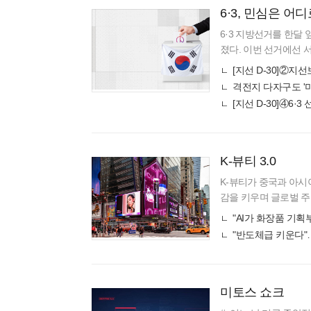
6·3, 민심은 어
6·3 지방선거를 한달
졌다. 이번 선거에선 
더불어민주당은 '여당 
의힘은 '정권 심판론'을
격전지 다자구도 '
K-뷰티 3.0
K-뷰티가 중국과 아시
감을 키우며 글로벌 주
제품 전략까지 재편하면
"AI가 화장품 기획
격화되고 있다는
"반도체급 키운다"…민
미토스 쇼크