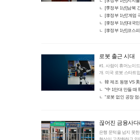
[李정부 1년]지지
[李정부 1년]남북
[李정부 1년]코스피
로봇 출근 시대
#1. 사람이 휴머노이드
개. 미국 로봇 스타트업 
배 분류 대결에서 인간 인
韓 제조 동맹 VS 
"中 1만대 만들 때 
끊어진 금융사다
은행 문턱을 넘지 못한
현상이 고착화하고 있