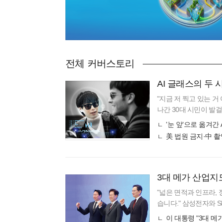
전체 커버스토리
AI 글래스의 두 
"지금 저 찍고 있는 거
나간 30대 시민이 발
메라 렌즈가 자신을 향
'눈 앞'으로 옮겨간
美 법원 금지·中 촬
3대 메가 산업지
"넓은 면적과 인프라,
습니다." 삼성전자와 
최종 입지를 놓고 업계
이 대통령 "3대 